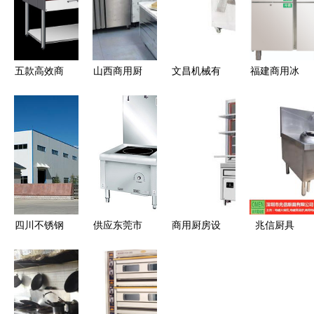
五款高效商
山西商用厨
文昌机械有
福建商用冰
用电磁炉
房设备领航
限责任公司
箱与顶厨灶
提升饭店厨
者 太原新
专注休闲食
具 商用厨
房效能的核
崛厨业，专
品加工与商
房设备的一
心炊具
业打造高效
用厨房设备
站式解决方
商用厨房
一体化解决
案
方案
四川不锈钢
供应东莞市
商用厨房设
兆信厨具
厨具厂分析
莞发厨具设
备清洁维护
专注大功率
商业厨房设
备厂专业工
与保养全攻
电磁炉，赋
备安装核心
厂厨房设备
略
能现代餐饮
注意事项
及商用节能
高效烹饪