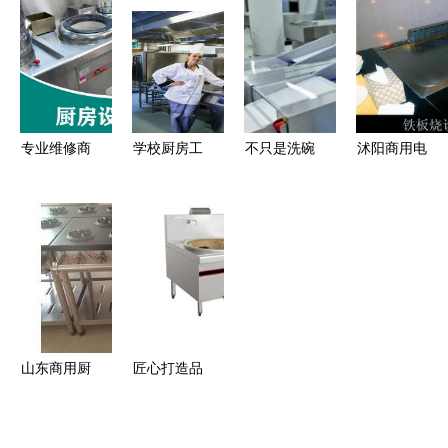
_【深圳不
灶，破解大
备打造高效
锈钢厨房厨
型食堂出餐
厨房解决方
具】/节能
效率难题
案
环保厨具/
学校工厂食
专业维修商
学校厨房工
不只是洗碗
沭阳商用电
堂厨具工程
用厨房设备
程中的炊具
机 一套高
磁大炒炉
_广东深圳
中式油烟机
选择与配置
Bigger的厨
高效节能，
市深圳节能
欧式油烟机
指南
房清洁全攻
助力现代厨
厨具/环保
顶侧双吸油
略
房升级
厨具生产供
烟机维修
应商_冷冻
食品加工设
山东商用厨
匠心打造品
备尽在搜了
房设备领导
质灶具 家
网
品牌 睿智
用商用的踏